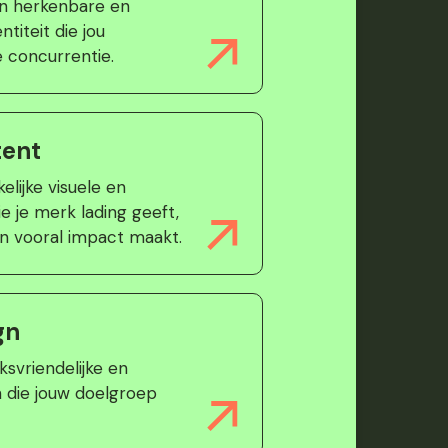
en herkenbare en
titeit die jou
 concurrentie.
tent
elijke visuele en
e je merk lading geeft,
n vooral impact maakt.
gn
svriendelijke en
n die jouw doelgroep