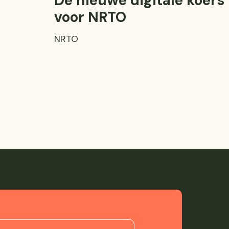
De nieuwe digitale koers
voor NRTO
NRTO