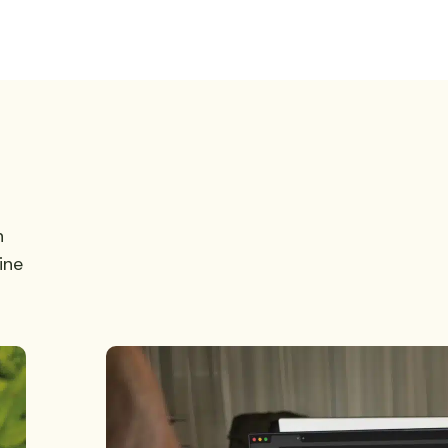
n
ine