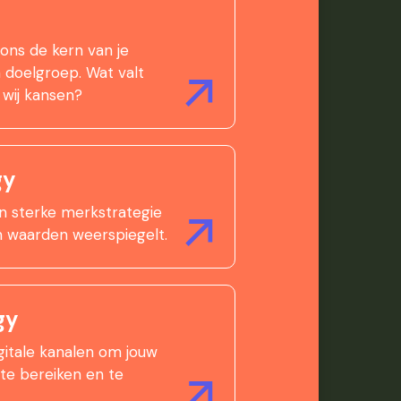
ns de kern van je
n doelgroep. Wat valt
 wij kansen?
gy
n sterke merkstrategie
en waarden weerspiegelt.
gy
gitale kanalen om jouw
 te bereiken en te