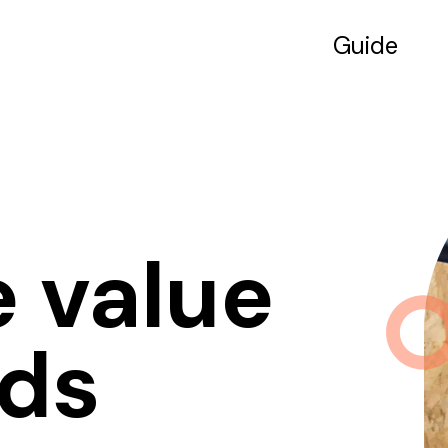
Guide
e value
nds