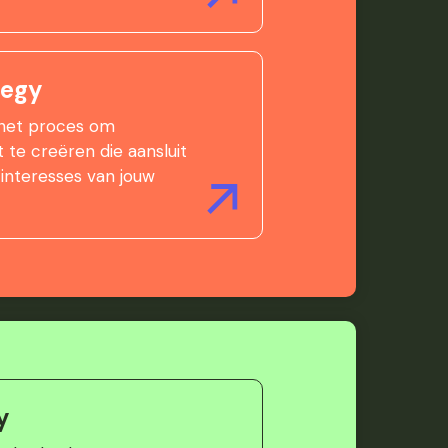
tegy
 het proces om
 te creëren die aansluit
 interesses van jouw
y