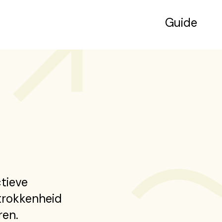
Guide
ctieve
trokkenheid
ren.